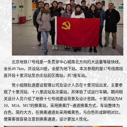
北京地铁17号线是一条贯穿中心城南北方向的大运量等级快线，
全长49.7km，共设站20座，全部为地下站。本次参观的是17号线南段
首开段十里河站至亦庄站前区南站，共7座车站。
党小组随轨道建设管理公司及设计人员在十里河站出发，主要参
观了十里河站、十八里店站及次渠站，并体验了试运行车辆。期间相
关设计人员介绍了地铁十七号线建设背景及设计思路。十里河站为M
10、M14、M17的换乘站，采用换乘厅+通道换乘方式，车站整体为
白色，简约大方，在换乘通道处采用橘黄色，与白色形成鲜明对比，
使乘客很容易注意到换乘通道，设计更加人性化。