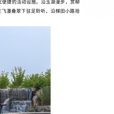
代便捷的活动设施。沿玉湖漫步，赏柳
在飞瀑叠翠下驻足聆听，沿梯田小路拾