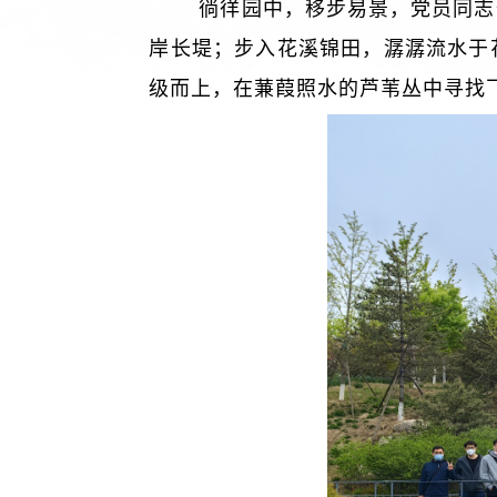
徜徉园中，移步易景，党员同志
岸长堤；步入花溪锦田，潺潺流水于
级而上，在蒹葭照水的芦苇丛中寻找