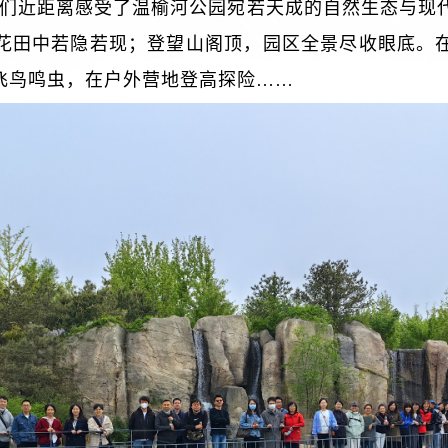
们近距离感受了温榆河公园宛若天成的自然生态与现
花田中若隐若现；登望山阁顶，园区全景尽收眼底。
飞鸟鸣虫，在户外营地登高探险……