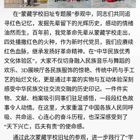
在“蒙藏学校旧址专题展”参观中，同志们共同追
寻红色记忆，发掘先辈留下的光辉历史，感动的情绪
油然而生，百年前，我党革命先辈从蒙藏学校走出，
四处播撒红色的火种，作为新时代党员，我们应赓续
红色血脉，继承发扬好革命精神。在“中华民族优秀
文化体验区”，大家不仅切身融入民族音乐与舞蹈的
欢乐、3D展映厅各民族服饰的惊艳、传统中药与手工
艺的灿烂文化，更是通过丰富的实物与互动体验深刻
感受中华民族交往交流交融的历史印记。一件件实
物、文献、档案吸引同事们驻足感悟，一段段红色故
事令人动情。在这里，大家重温了中国各族人民同呼
吸、共命运、心连心的奋斗历程，也深深感受到了
“天下兴亡，匹夫有责”的使命感。
通过此次蒙藏学校旧址的参观，进一步践行了“学