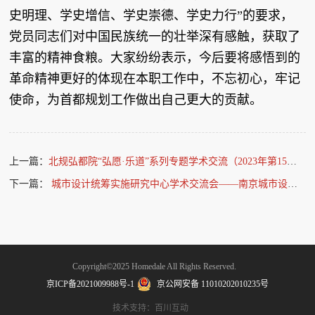
史明理、学史增信、学史崇德、学史力行”的要求，
党员同志们对中国民族统一的壮举深有感触，获取了
丰富的精神食粮。大家纷纷表示，今后要将感悟到的
革命精神更好的体现在本职工作中，不忘初心，牢记
使命，为首都规划工作做出自己更大的贡献。
上一篇：
北规弘都院“弘愿·乐道”系列专题学术交流（2023年第15期）——立法学视角下的城市更新条例创制要点探究
下一篇：
城市设计统筹实施研究中心学术交流会——南京城市设计工作介绍和有关问题的思考
Copyright©2025 Homedale All Rights Reserved.
京ICP备2021009988号-1
京公网安备 11010202010235号
技术支持：百川互动