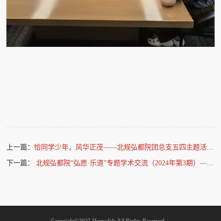
上一篇：
恰同学少年，风华正茂——北规弘都院团总支五四主题活动风采展
下一篇：
北规弘都院“弘愿·乐道”专题学术交流（2024年第3期）——大城·小居·大家：北京市租赁住房的行动与思考——从“置身事外”到“置身事内”