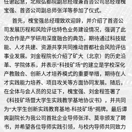
任谢起慧，北规弘都院副总经理兼首咨公司总经理槐
宝强、首咨公司副总师张洋等参加了仪式。
首先，槐宝强总经理致欢迎辞，并介绍了首咨公
司发展历程和风险评估特色业务建设情况，强调了此
次合作是产学研用深度融合的典范，期待通过科技赋
能、人才共建、资源共享共同推动首都社会风险评估
事业发展。刘金程院长介绍了矿大（北京）的历史沿
革、学院体系，并表示“科技矿场”的建立是学校深化
产教融合、创新人才培养模式的重要举措，期待在人
才实践能力培养、项目攻关等方面协同发展。随后，
在全体与会人员的见证下，槐宝强、刘金程签署了
《科技矿场暨大学生实践教学基地协议书》，并共同
为“大学生创新实践教育基地-科技矿场”揭牌。最后谭
爽副院长为我公司首批企业导师张洋、莫非颁发了聘
书，并希望各位导师实践引领，与校内导师共同致力