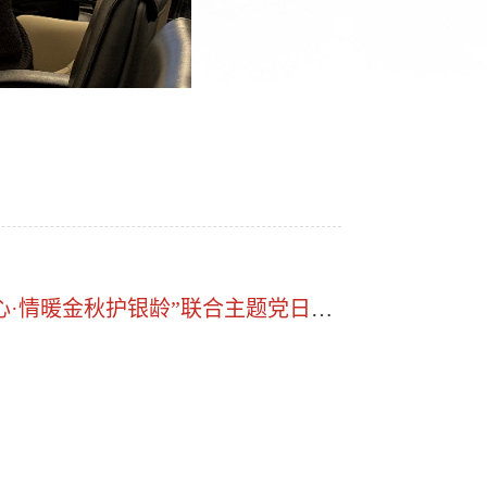
银龄”联合主题党日活动——调研昌平区泰康之家·燕园养老社区项目